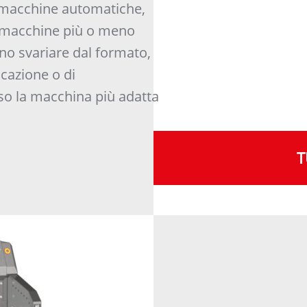
e macchine automatiche,
no macchine più o meno
ono svariare dal formato,
ficazione o di
so la macchina più adatta
T