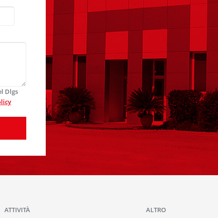
el Dlgs
licy
ATTIVITÀ
ALTRO