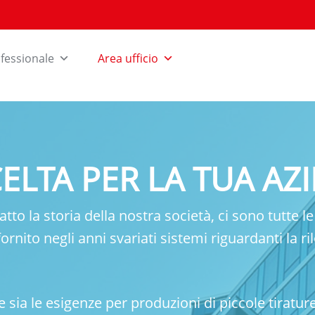
fessionale
Area ufficio
CELTA PER LA TUA AZ
tto la storia della nostra società, ci sono tutte l
rnito negli anni svariati sistemi riguardanti la ril
sia le esigenze per produzioni di piccole tirature s