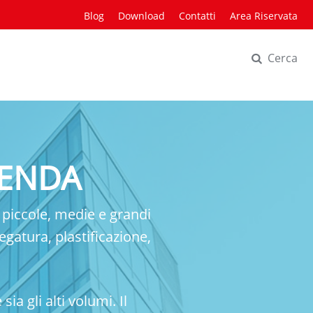
Blog
Download
Contatti
Area Riservata
Cerca
IENDA
e piccole, medie e grandi
egatura, plastificazione,
ia gli alti volumi. Il