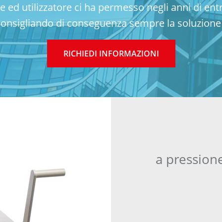
re ed utilizzatore ci ha permesso negli anni di en
onsigliando di conseguenza sempre la soluzione 
RICHIEDI INFORMAZIONI
a pressione