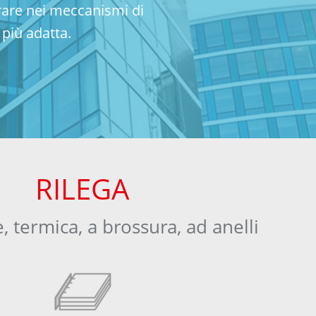
trare nei meccanismi di
più adatta.
RILEGA
, termica, a brossura, ad anelli