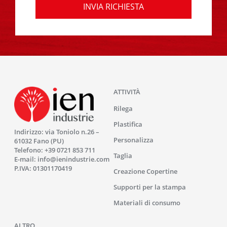
ATTIVITÀ
Rilega
Plastifica
Indirizzo: via Toniolo n.26 –
Personalizza
61032 Fano (PU)
Telefono:
+39 0721 853 711
Taglia
E-mail:
info@ienindustrie.com
P.IVA: 01301170419
Creazione Copertine
Supporti per la stampa
Materiali di consumo
ALTRO