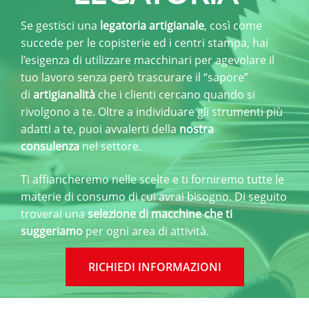
Se gestisci una
legatoria artigianale
, così come
Legatoria
succede per le copisterie ed i centri stampa, hai
l’esigenza di utilizzare macchinari per agevolare il
tuo lavoro senza però trascurare il “sapore”
Laboratorio
di
artigianalità
che i clienti cercano quando si
fotografico
rivolgono a te. Oltre a individuare gli strumenti più
adatti a te, puoi avvalerti della
nostra
consulenza
nel settore.
Stampa
digitale
Ti affiancheremo nelle scelte e ti forniremo tutte le
materie di consumo di cui avrai bisogno. Di seguito
troverai una
selezione di macchine che ti
Onoranze
suggeriamo
per ogni area di attività.
funebri
RICHIEDI INFORMAZIONI
Rivendita